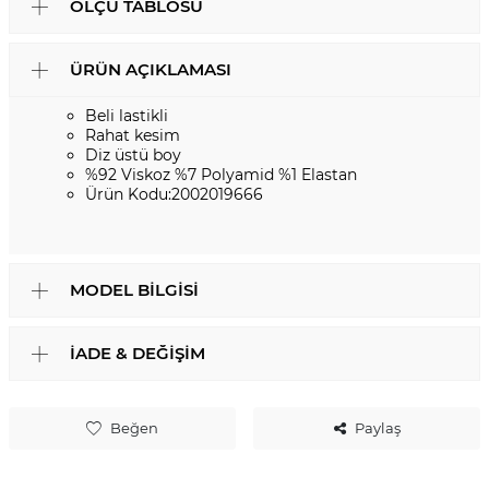
ÖLÇÜ TABLOSU
ÜRÜN AÇIKLAMASI
Beli lastikli
Rahat kesim
Diz üstü boy
%92 Viskoz %7 Polyamid %1 Elastan
Ürün Kodu:2002019666
MODEL BILGISI
İADE & DEĞIŞIM
Beğen
Paylaş