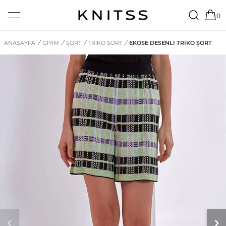
0
ANASAYFA
/
GİYİM
/
ŞORT
/
TRIKO ŞORT
/
EKOSE DESENLI TRIKO ŞORT