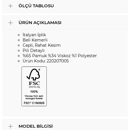
ÖLÇÜ TABLOSU
ÜRÜN AÇIKLAMASI
İtalyan İplik
Beli Kemerli
Cepli, Rahat Kesim
Pili Detaylı
%65 Pamuk %34 Viskoz %1 Polyester
Ürün Kodu: 220207005
MODEL BILGISI