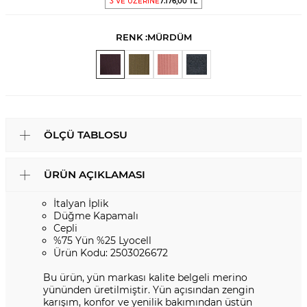
3 VE ÜZERİNE
7.176,00 TL
RENK :
MÜRDÜM
ÖLÇÜ TABLOSU
ÜRÜN AÇIKLAMASI
İtalyan İplik
Düğme Kapamalı
Cepli
%75 Yün %25 Lyocell
Ürün Kodu: 2503026672
Bu ürün, yün markası kalite belgeli merino
yününden üretilmiştir. Yün açısından zengin
karışım, konfor ve yenilik bakımından üstün