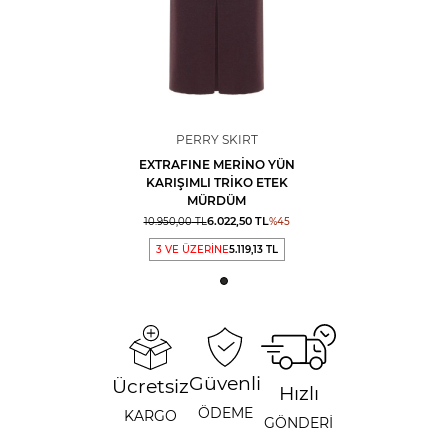
PERRY SKIRT
EXTRAFINE MERINO YÜN
KARIŞIMLI TRIKO ETEK
MÜRDÜM
6.022,50
TL
10.950,00
TL
%
45
3 VE ÜZERİNE
5.119,13 TL
Güvenli
Ücretsiz
Hızlı
ÖDEME
KARGO
GÖNDERİ