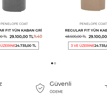
PENELOPE COAT
PENELOPE COAT
R FIT YÜN KABAN GRI
REGULAR FIT YÜN KA
%
40
29.100,00
TL
29.100,00
00
TL
48.500,00
TL
 ÜZERİNE
24.735,00 TL
3 VE ÜZERİNE
24.735,
z
Güvenli
ÖDEME