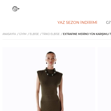
YAZ SEZON İNDIRIMI
Gİ
ANASAYFA
/
GİYİM
/
ELBISE
/
TRIKO ELBISE
/
EXTRAFINE MERINO YÜN KARIŞIMLI T