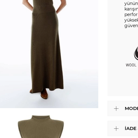
yününd
karışı
perfo
yüksek
güveni
MODE
İADE