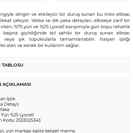
ngiyle dingin ve etkileyici bir duruş sunan bu triko elbise,
dikkat çekiyor. Vatka ve dik yaka detayları, elbiseye zarif bir
ırken, %75 yün ve %25 Lyocell karışımıyla gün boyu rahatlık
 başına giyildiğinde stil sahibi bir duruş sunan elbise,
a veya şık topuklularla tamamlanabilir. İtalyan ipliği
es alan ve esnek bir kullanım sağlar.
 TABLOSU
 AÇIKLAMASI
yan İplik
a Detaylı
 Yaka
 Yün %25 Lyocell
n Kodu: 2503025343
n, yün markası kalite belgeli merino