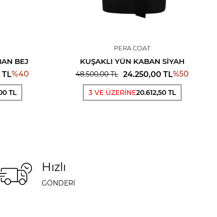
PERA COAT
BAN BEJ
KUŞAKLI YÜN KABAN SIYAH
%
40
%
50
TL
24.250,00
TL
48.500,00
TL
00 TL
3 VE ÜZERİNE
20.612,50 TL
Hızlı
GÖNDERİ