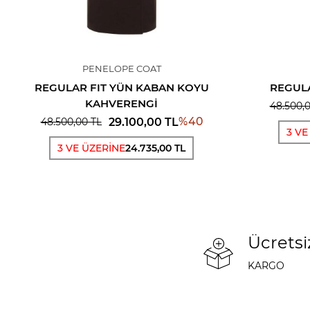
PENELOPE COAT
REGULAR FIT YÜN KABAN KOYU
REGULA
KAHVERENGI
48.500,
%
40
29.100,00
TL
48.500,00
TL
3 VE
3 VE ÜZERİNE
24.735,00 TL
Ücretsi
KARGO