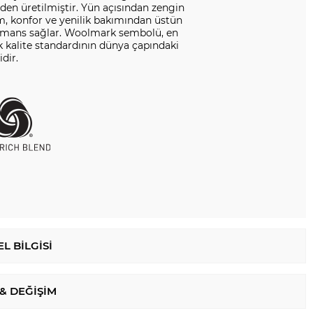
en üretilmiştir. Yün açısından zengin
m, konfor ve yenilik bakımından üstün
rmans sağlar. Woolmark sembolü, en
 kalite standardının dünya çapındaki
dir.
L BILGISI
 & DEĞIŞIM