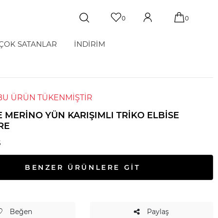
0
0
ÇOK SATANLAR
İNDİRİM
BU ÜRÜN TÜKENMİŞTİR
 MERINO YÜN KARIŞIMLI TRIKO ELBISE
RE
S
BENZER ÜRÜNLERE GİT
Beğen
Paylaş