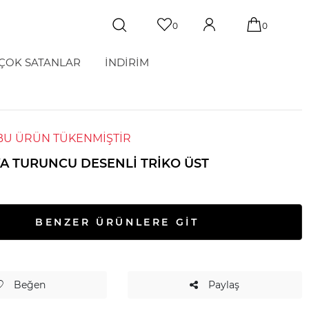
0
0
ÇOK SATANLAR
İNDİRİM
BU ÜRÜN TÜKENMİŞTİR
KA TURUNCU DESENLI TRIKO ÜST
BENZER ÜRÜNLERE GİT
Beğen
Paylaş