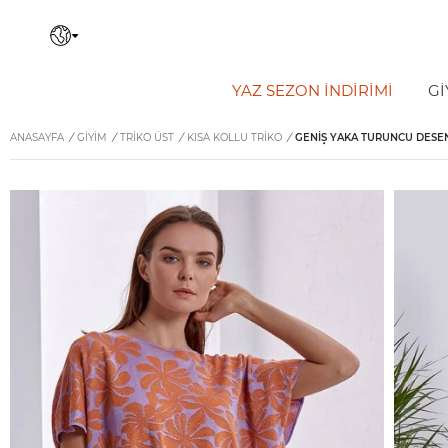
YAZ SEZON İNDIRIMI
Gİ
ANASAYFA
/
GİYİM
/
TRIKO ÜST
/
KISA KOLLU TRIKO
/
GENIŞ YAKA TURUNCU DESEN