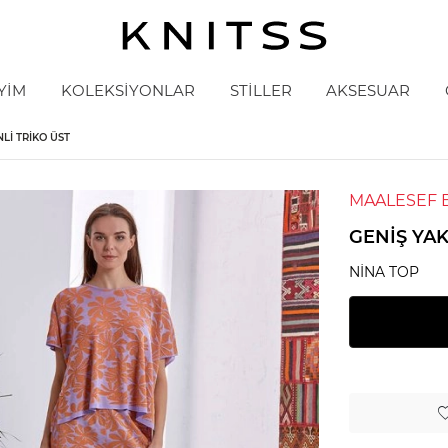
YİM
KOLEKSİYONLAR
STİLLER
AKSESUAR
LI TRIKO ÜST
MAALESEF 
GENIŞ YA
NINA TOP