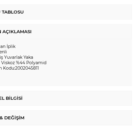
 TABLOSU
 AÇIKLAMASI
yan İplik
enli
iş Yuvarlak Yaka
 Viskoz %44 Polyamid
n Kodu:2002045811
L BILGISI
 & DEĞIŞIM