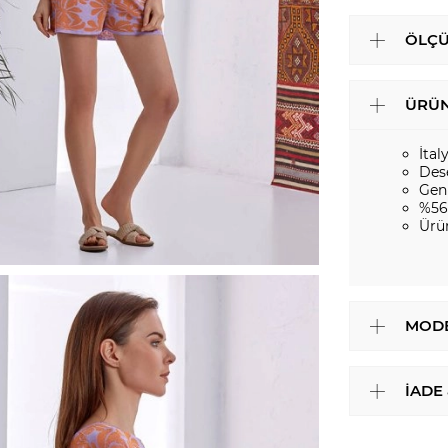
ÖLÇÜ
ÜRÜN
İtal
Des
Gen
%56
Ürü
MODE
İADE