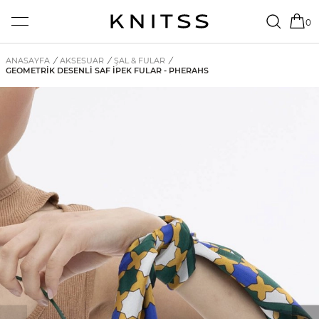
0
ANASAYFA
/
AKSESUAR
/
ŞAL & FULAR
/
GEOMETRIK DESENLI SAF İPEK FULAR - PHERAHS