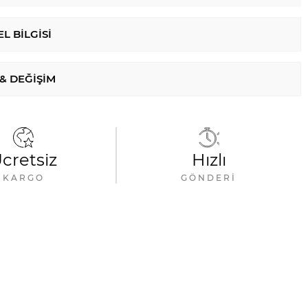
L BILGISI
 & DEĞIŞIM
cretsiz
Hızlı
KARGO
GÖNDERI