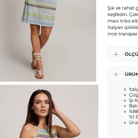
Şık ve rahat g
keşfedin. Çok 
mavi triko el
İtalyan iplikl
ince transpar
ÖLÇÜ
ÜRÜN
İtal
Çizg
İp A
Beli
%88
%1 
Ürü