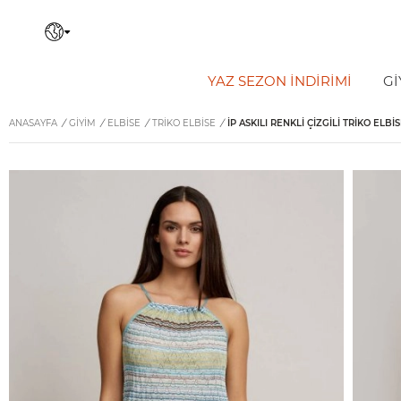
YAZ SEZON İNDIRIMI
Gİ
ANASAYFA
/
GİYİM
/
ELBISE
/
TRIKO ELBISE
/
İP ASKILI RENKLI ÇIZGILI TRIKO ELBI