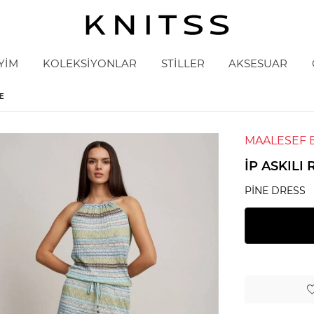
YİM
KOLEKSİYONLAR
STİLLER
AKSESUAR
SE
MAALESEF 
İP ASKILI
PINE DRESS