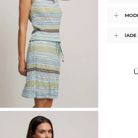
MODE
İADE
Ü