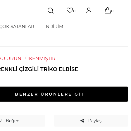
0
0
ÇOK SATANLAR
İNDİRİM
BU ÜRÜN TÜKENMİŞTİR
 RENKLI ÇIZGILI TRIKO ELBISE
BENZER ÜRÜNLERE GİT
Beğen
Paylaş