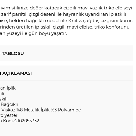
iyim stilinize değer katacak çizgili mavi yazlık triko elbiseyi
zarif parıltılı çizgi deseni ile hayranlık uyandıran ip askılı
bise, belden bağcıklı modeli ile Knitss çağdaş çizgisini korur.
erinden üretilen ip askılı çizgili mavi elbise, triko konforunu
an yüzeyi ile gün boyu yaşatır.
 TABLOSU
 AÇIKLAMASI
yan İplik
ili
skılı
 Bağcıklı
 Viskoz %8 Metalik İplik %3 Polyamide
Polyester
n Kodu:2102055332