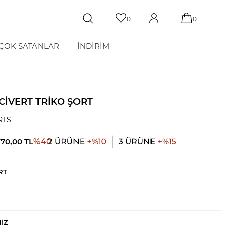
0
0
ÇOK SATANLAR
İNDİRİM
LACIVERT TRIKO ŞORT
RTS
770,00
TL
%
40
RT
NIZ