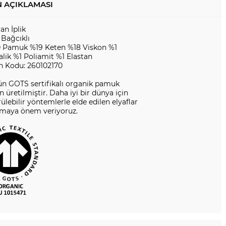
 AÇIKLAMASI
yan İplik
 Bağcıklı
 Pamuk %19 Keten %18 Viskon %1
lik %1 Poliamit %1 Elastan
n Kodu: 260102170
ün GOTS sertifikalı organik pamuk
en üretilmiştir. Daha iyi bir dünya için
ülebilir yöntemlerle elde edilen elyaflar
nmaya önem veriyoruz.