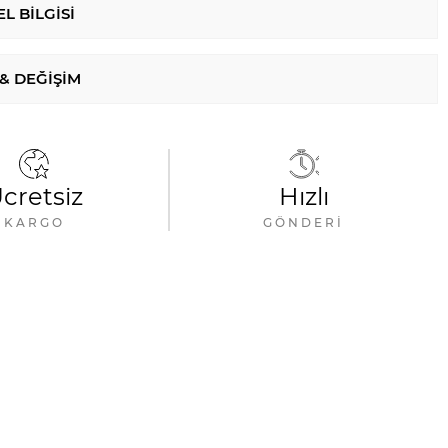
L BILGISI
 & DEĞIŞIM
cretsiz
Hızlı
KARGO
GÖNDERI