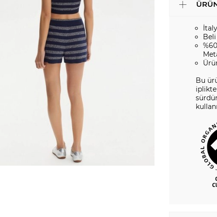
ÜRÜN
İtal
Beli
%60
Meta
Ürü
Bu ür
iplikt
sürdür
kulla