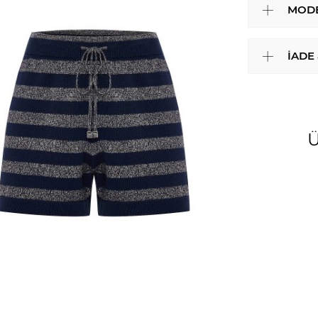
MODE
İADE
Ü