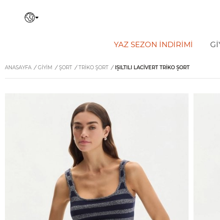
YAZ SEZON İNDIRIMI
Gİ
ANASAYFA
/
GİYİM
/
ŞORT
/
TRIKO ŞORT
/
IŞILTILI LACIVERT TRIKO ŞORT