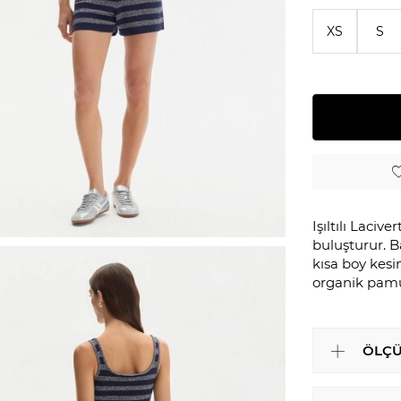
XS
S
Işıltılı Laciv
buluşturur. B
kısa boy kesi
organik pamuk
ÖLÇÜ