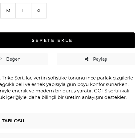
M
L
XL
SEPETE EKLE
Beğen
Paylaş
ert Triko Şort, lacivertin sofistike tonunu ince parlak çizgilerle
ağcıklı beli ve esnek yapısıyla gün boyu konfor sunarken,
miyle enerjik ve modern bir duruş yaratır. GOTS sertifikalı
 içeriğiyle, daha bilinçli bir üretim anlayışını destekler.
 TABLOSU