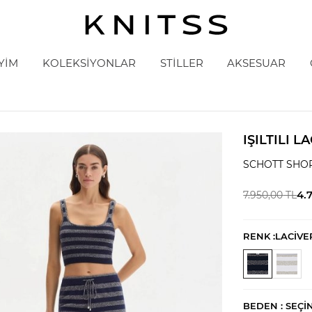
YİM
KOLEKSİYONLAR
STİLLER
AKSESUAR
IŞILTILI 
SCHOTT SHO
4.
7.950,00
TL
RENK :
LACİVE
BEDEN :
SEÇI