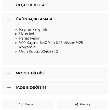
ÖLÇÜ TABLOSU
ÜRÜN AÇIKLAMASI
Kaşmir karışımlı
Uzun kol
Rahat kesim
%10 Kaşmir %40 Yün %25 Viskon %25
Polyamid
Ürün Kodu:200406340
MODEL BILGISI
İADE & DEĞIŞIM
Beğen
Paylaş