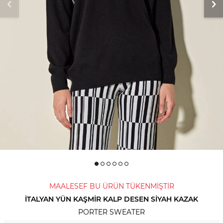
MAALESEF BU ÜRÜN TÜKENMİŞTİR
İTALYAN YÜN KAŞMIR KALP DESEN SIYAH KAZAK
PORTER SWEATER