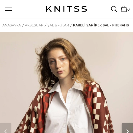
0
ANASAYFA
/
AKSESUAR
/
ŞAL & FULAR
/
KARELI SAF İPEK ŞAL - PHERAHS