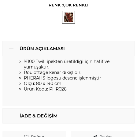
RENK :
ÇOK RENKLİ
ÜRÜN AÇIKLAMASI
%100 Twill ipekten üretildiği için hafif ve
yumuşaktır.
Roulottage kenar dikişlidir.
PHERAHS logosu desene işlenmiştir
Ölçü: 80 x 190 cm
Ürün Kodu: PHR026
İADE & DEĞIŞIM
Beğen
Paylaş