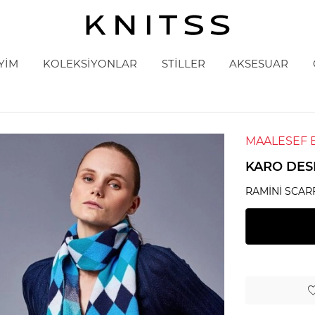
YİM
KOLEKSİYONLAR
STİLLER
AKSESUAR
MAALESEF 
KARO DESE
RAMINI SCAR