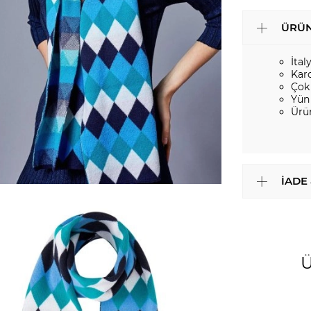
ÜRÜN
İtal
Kar
Çok
Yün
Ürü
İADE
Ü