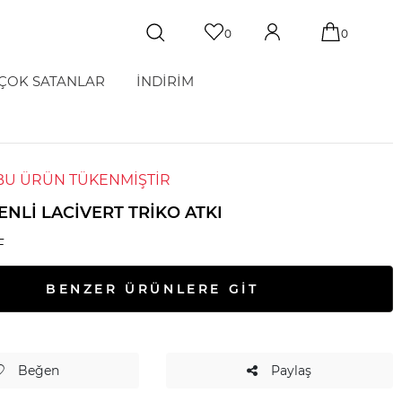
0
0
ÇOK SATANLAR
İNDİRİM
BU ÜRÜN TÜKENMİŞTİR
NLI LACIVERT TRIKO ATKI
F
BENZER ÜRÜNLERE GİT
Beğen
Paylaş