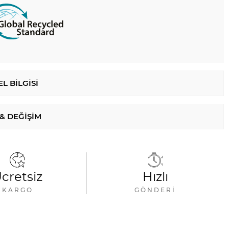
L BILGISI
 & DEĞIŞIM
cretsiz
Hızlı
KARGO
GÖNDERI