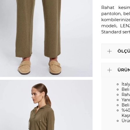
Rahat kesim
pantolon, bel
kombileriniz
modeli, LEN
Standard sert
ÖLÇÜ
ÜRÜN
İtal
Beli
Rah
Yan
Beli
%40
Kaş
Ürü