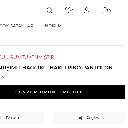
0
0
ÇOK SATANLAR
İNDİRİM
BU ÜRÜN TÜKENMİŞTİR
ARIŞIMLI BAĞCIKLI HAKI TRIKO PANTOLON
TS
BENZER ÜRÜNLERE GİT
Beğen
Paylaş