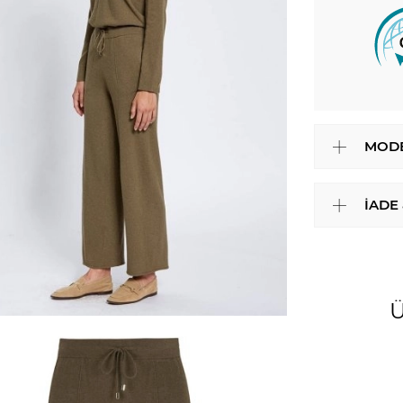
MODE
İADE
Ü