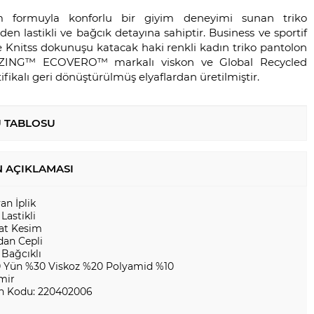
 formuyla konforlu bir giyim deneyimi sunan triko
den lastikli ve bağcık detayına sahiptir. Business ve sportif
e Knitss dokunuşu katacak haki renkli kadın triko pantolon
ZING™️ ECOVERO™️ markalı viskon ve Global Recycled
ifikalı geri dönüştürülmüş elyaflardan üretilmiştir.
 TABLOSU
 AÇIKLAMASI
yan İplik
 Lastikli
at Kesim
dan Cepli
 Bağcıklı
 Yün %30 Viskoz %20 Polyamid %10
mir
n Kodu: 220402006