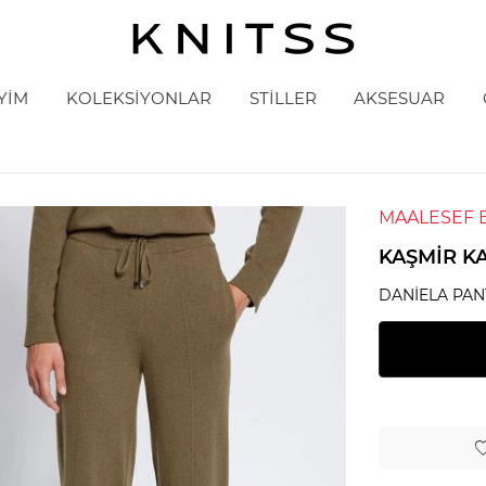
YİM
KOLEKSİYONLAR
STİLLER
AKSESUAR
MAALESEF 
KAŞMIR K
DANIELA PAN