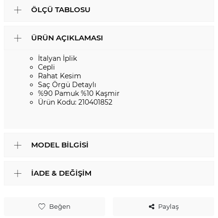
ÖLÇÜ TABLOSU
ÜRÜN AÇIKLAMASI
İtalyan İplik
Cepli
Rahat Kesim
Saç Örgü Detaylı
%90 Pamuk %10 Kaşmir
Ürün Kodu: 210401852
MODEL BILGISI
İADE & DEĞIŞIM
Beğen
Paylaş