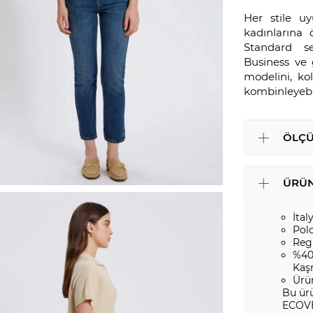
Her stile u
kadınlarına
Standard se
Business ve g
modelini, ko
kombinleyebil
ÖLÇÜ
ÜRÜN
İtal
Pol
Reg
%40
Kaş
Ürü
Bu ür
ECOVE