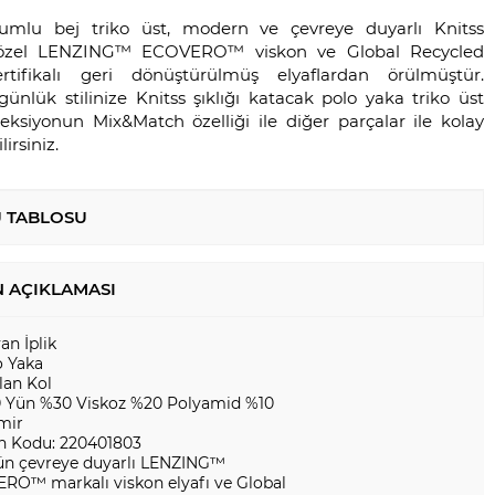
yumlu bej triko üst, modern ve çevreye duyarlı Knitss
 özel LENZING™️ ECOVERO™️ viskon ve Global Recycled
rtifikalı geri dönüştürülmüş elyaflardan örülmüştür.
ünlük stilinize Knitss şıklığı katacak polo yaka triko üst
leksiyonun Mix&Match özelliği ile diğer parçalar ile kolay
irsiniz.
 TABLOSU
 AÇIKLAMASI
yan İplik
o Yaka
lan Kol
 Yün %30 Viskoz %20 Polyamid %10
mir
n Kodu: 220401803
ün çevreye duyarlı LENZING™️
RO™️ markalı viskon elyafı ve Global