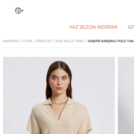
YAZ SEZON İNDIRIMI
Gİ
ANASAYFA
/
GİYİM
/
TRIKO ÜST
/
KISA KOLLU TRIKO
/
KAŞMIR KARIŞIMLI POLO YAK