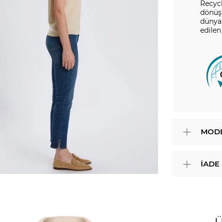
Recycl
dönüşt
dünya 
edilen
MODE
İADE