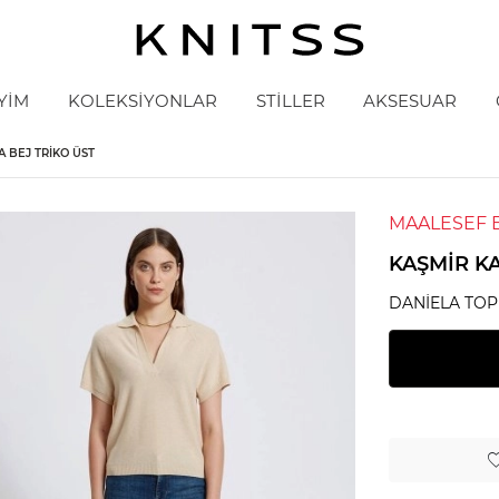
YİM
KOLEKSİYONLAR
STİLLER
AKSESUAR
A BEJ TRIKO ÜST
MAALESEF 
KAŞMIR KA
DANIELA TOP