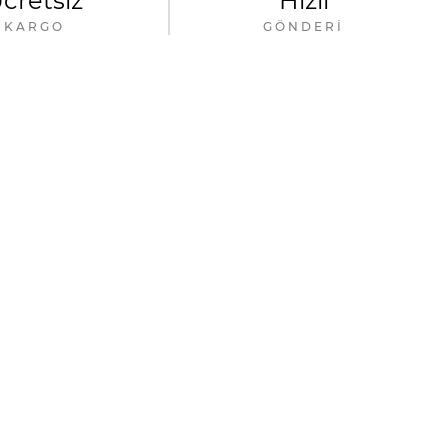
cretsiz
Hızlı
KARGO
GÖNDERI