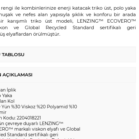
engi ile kombinlerinize enerji katacak triko üst, polo yaka
muşak ve nefes alan yapısıyla şıklık ve konforu bir arada
ir karışımlı triko üst modeli, LENZING™️ ECOVERO™️
skon ve Global Recycled Standard sertifikalı geri
ş elyaflardan örülmüştür.
 TABLOSU
 AÇIKLAMASI
yan İplik
o Yaka
lan Kol
 Yün %30 Viskoz %20 Polyamid %10
mir
n Kodu: 2204018221
ün çevreye duyarlı LENZING™️
RO™️ markalı viskon elyafı ve Global
ed Standard sertifikalı geri