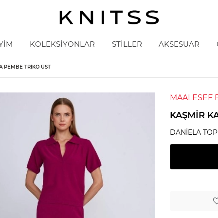
YİM
KOLEKSİYONLAR
STİLLER
AKSESUAR
A PEMBE TRIKO ÜST
MAALESEF 
KAŞMIR K
DANIELA TOP