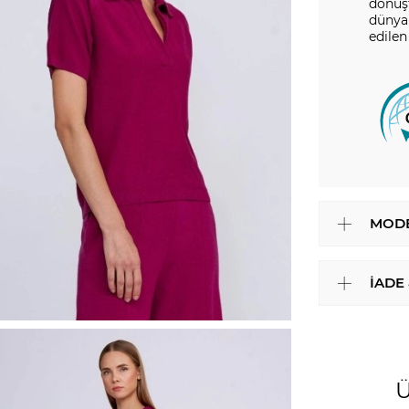
dönüşt
dünya 
edilen
MODE
İADE
Ü