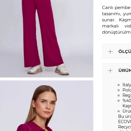
Canlı pembe r
tasarımı, yu
sunar. Kaşm
markalı vi
dönüştürülmü
ÖLÇÜ
ÜRÜN
İtal
Pol
Reg
%40
Kaş
Ürü
Bu ür
ECOVE
Recycl