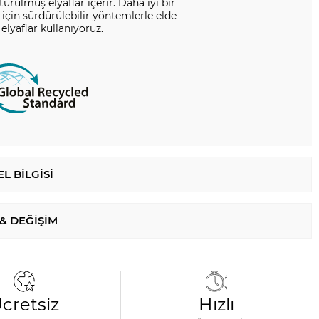
ürülmüş elyaflar içerir. Daha iyi bir
için sürdürülebilir yöntemlerle elde
 elyaflar kullanıyoruz.
L BILGISI
 & DEĞIŞIM
cretsiz
Hızlı