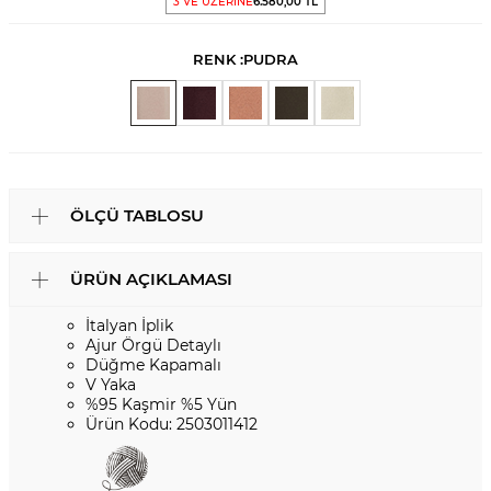
3 VE ÜZERİNE
6.580,00 TL
RENK :
PUDRA
ÖLÇÜ TABLOSU
ÜRÜN AÇIKLAMASI
İtalyan İplik
Ajur Örgü Detaylı
Düğme Kapamalı
V Yaka
%95 Kaşmir %5 Yün
Ürün Kodu: 2503011412