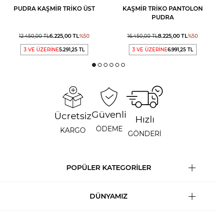
PUDRA KAŞMIR TRIKO ÜST
KAŞMIR TRIKO PANTOLON
PUDRA
6.225,00
TL
8.225,00
TL
12.450,00
TL
%
50
16.450,00
TL
%
50
3 VE ÜZERİNE
5.291,25 TL
3 VE ÜZERİNE
6.991,25 TL
Güvenli
Ücretsiz
Hızlı
ÖDEME
KARGO
GÖNDERİ
POPÜLER KATEGORİLER
DÜNYAMIZ