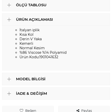
ÖLÇÜ TABLOSU
ÜRÜN AÇIKLAMASI
İtalyan iplik
Kısa Kol
Derin V Yaka
Kemerli
Normal Kesim
%86 Viscose %14 Polyamid
Ürün Kodu:1901041632
MODEL BILGISI
İADE & DEĞIŞIM
Beğen
Paylaş