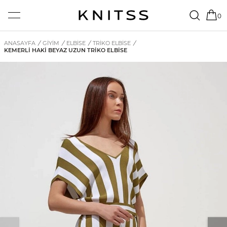
0
ANASAYFA
/
GİYİM
/
ELBISE
/
TRIKO ELBISE
/
KEMERLI HAKI BEYAZ UZUN TRIKO ELBISE