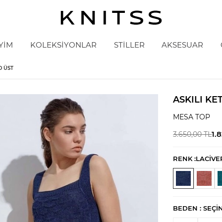
YİM
KOLEKSİYONLAR
STİLLER
AKSESUAR
O ÜST
ASKILI KE
MESA TOP
1.
3.650,00
TL
RENK :
LACİVE
BEDEN :
SEÇI