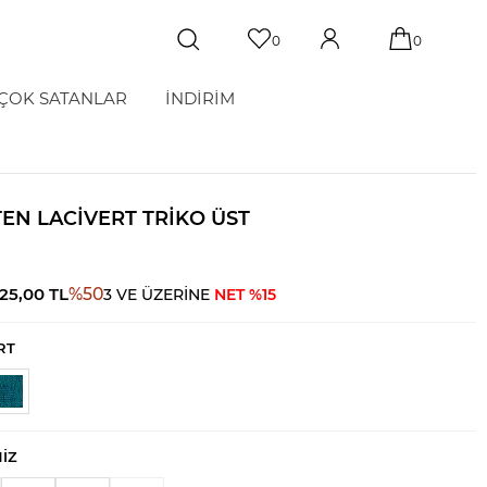
0
0
ÇOK SATANLAR
İNDİRİM
TEN LACIVERT TRIKO ÜST
825,00
TL
%
50
3 VE ÜZERİNE
NET %15
RT
NIZ