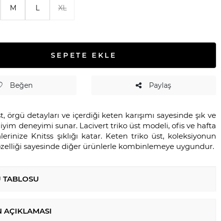
M
L
XL
SEPETE EKLE
Beğen
Paylaş
üst, örgü detayları ve içerdiği keten karışımı sayesinde şık ve
giyim deneyimi sunar. Lacivert triko üst modeli, ofis ve hafta
rinize Knitss şıklığı katar. Keten triko üst, koleksiyonun
elliği sayesinde diğer ürünlerle kombinlemeye uygundur.
 TABLOSU
 AÇIKLAMASI