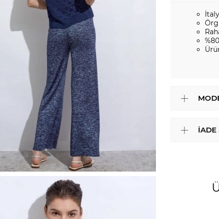
İtal
Örg
Rah
%80
Ürü
MODE
İADE
Ü