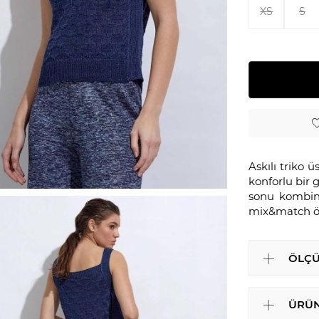
XS
S
Askılı triko 
konforlu bir 
sonu kombinle
mix&match öz
ÖLÇÜ
ÜRÜN