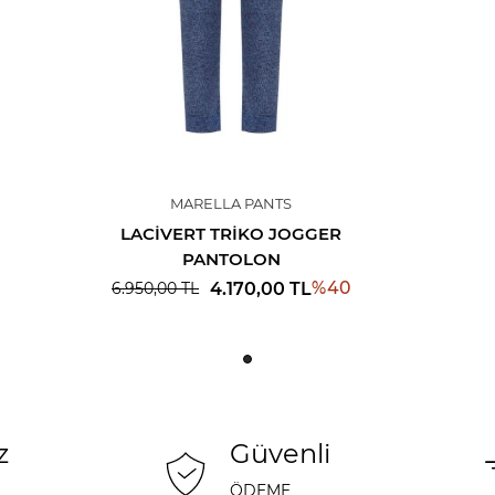
MARELLA PANTS
LACIVERT TRIKO JOGGER
PANTOLON
%
40
4.170,00
TL
6.950,00
TL
z
Güvenli
ÖDEME