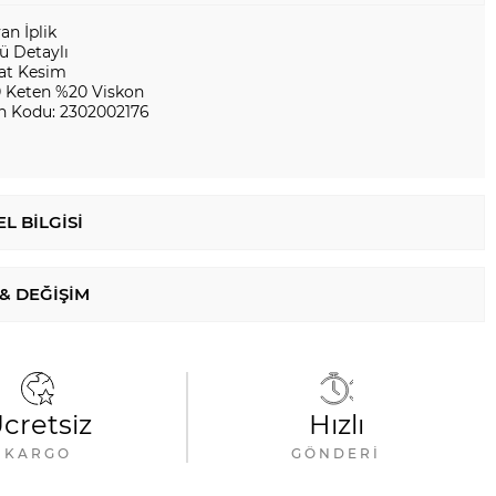
yan İplik
ü Detaylı
at Kesim
 Keten %20 Viskon
n Kodu: 2302002176
L BILGISI
 & DEĞIŞIM
cretsiz
Hızlı
KARGO
GÖNDERI