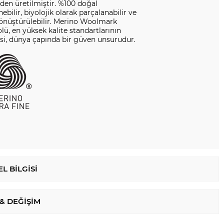
en üretilmiştir. %100 doğal
nebilir, biyolojik olarak parçalanabilir ve
dönüştürülebilir. Merino Woolmark
ü, en yüksek kalite standartlarının
si, dünya çapında bir güven unsurudur.
L BILGISI
 & DEĞIŞIM