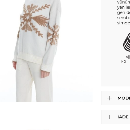
yününd
yenile
geri 
sembol
simge
MODE
İADE