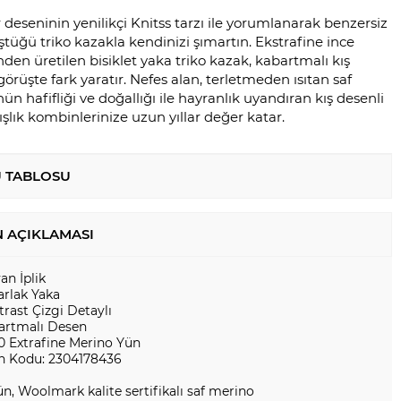
 deseninin yenilikçi Knitss tarzı ile yorumlanarak benzersiz
üştüğü triko kazakla kendinizi şımartın. Ekstrafine ince
en üretilen bisiklet yaka triko kazak, kabartmalı kış
 görüşte fark yaratır. Nefes alan, terletmeden ısıtan saf
n hafifliği ve doğallığı ile hayranlık uyandıran kış desenli
ışlık kombinlerinize uzun yıllar değer katar.
 TABLOSU
 AÇIKLAMASI
yan İplik
arlak Yaka
rast Çizgi Detaylı
artmalı Desen
0 Extrafine Merino Yün
n Kodu: 2304178436
n, Woolmark kalite sertifikalı saf merino