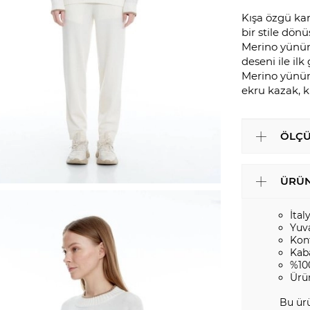
Kışa özgü kar
bir stile dön
Merino yününd
deseni ile ilk
Merino yününü
ekru kazak, k
ÖLÇÜ
ÜRÜN
İtal
Yuv
Kont
Kab
%10
Ürü
Bu ürü