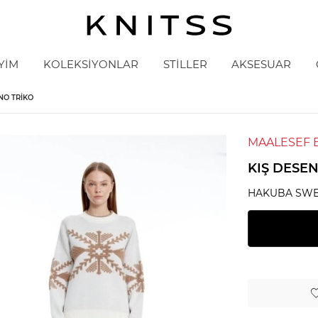
YİM
KOLEKSİYONLAR
STİLLER
AKSESUAR
NO TRIKO
MAALESEF 
KIŞ DESE
HAKUBA SWE