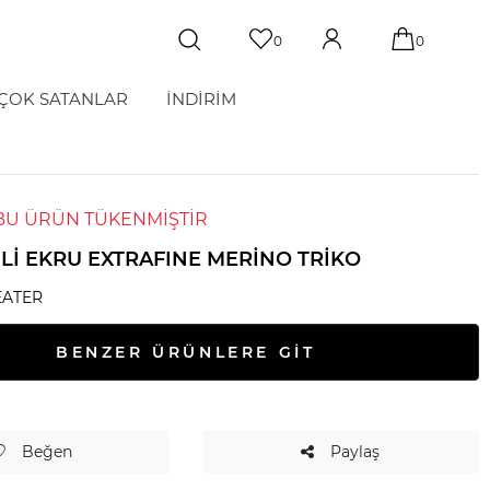
0
0
ÇOK SATANLAR
İNDİRİM
BU ÜRÜN TÜKENMİŞTİR
NLI EKRU EXTRAFINE MERINO TRIKO
ATER
BENZER ÜRÜNLERE GİT
Beğen
Paylaş