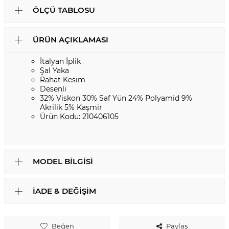
ÖLÇÜ TABLOSU
ÜRÜN AÇIKLAMASI
İtalyan İplik
Şal Yaka
Rahat Kesim
Desenli
32% Viskon 30% Saf Yün 24% Polyamid 9%
Akrilik 5% Kaşmir
Ürün Kodu: 210406105
MODEL BILGISI
İADE & DEĞIŞIM
Beğen
Paylaş