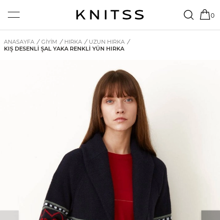
0
ANASAYFA
/
GİYİM
/
HIRKA
/
UZUN HIRKA
/
KIŞ DESENLI ŞAL YAKA RENKLI YÜN HIRKA