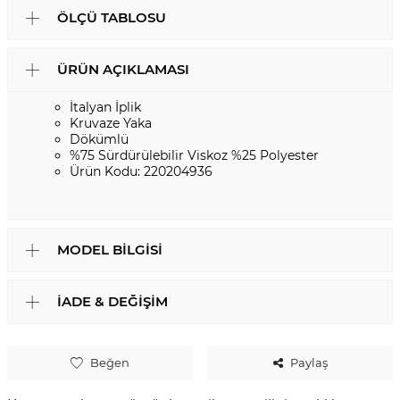
ÖLÇÜ TABLOSU
ÜRÜN AÇIKLAMASI
İtalyan İplik
Kruvaze Yaka
Dökümlü
%75 Sürdürülebilir Viskoz %25 Polyester
Ürün Kodu: 220204936
MODEL BILGISI
İADE & DEĞIŞIM
Beğen
Paylaş