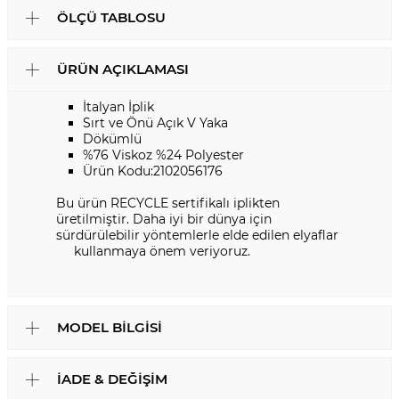
ÖLÇÜ TABLOSU
ÜRÜN AÇIKLAMASI
İtalyan İplik
Sırt ve Önü Açık V Yaka
Dökümlü
%76 Viskoz %24 Polyester
Ürün Kodu:2102056176
Bu ürün RECYCLE sertifikalı iplikten
üretilmiştir. Daha iyi bir dünya için
sürdürülebilir yöntemlerle elde edilen elyaflar
kullanmaya önem veriyoruz.
MODEL BILGISI
İADE & DEĞIŞIM