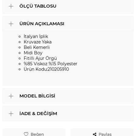
ÖLÇÜ TABLOSU
ÜRÜN AÇIKLAMASI
İtalyan İplik
Kruvaze Yaka
Beli Kemerli
Midi Boy
Fitilli Ajur Örgü
%85 Viskoz %15 Polyester
Ürün Kodu:210205910
MODEL BILGISI
İADE & DEĞIŞIM
Beğen
Paylaş