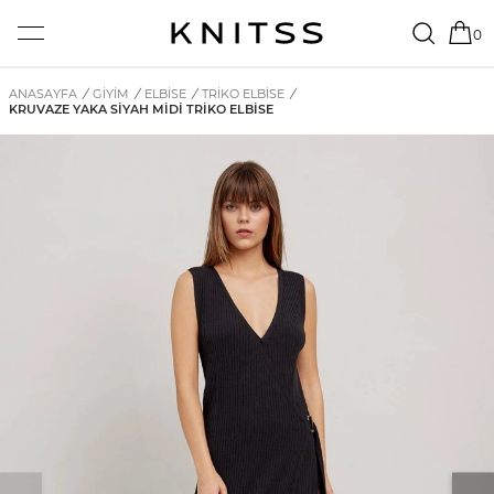
0
ANASAYFA
/
GİYİM
/
ELBISE
/
TRIKO ELBISE
/
KRUVAZE YAKA SIYAH MIDI TRIKO ELBISE