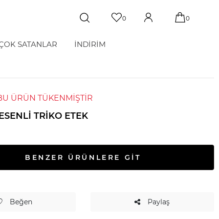
0
0
ÇOK SATANLAR
İNDİRİM
BU ÜRÜN TÜKENMİŞTİR
ESENLI TRIKO ETEK
T
BENZER ÜRÜNLERE GİT
Beğen
Paylaş