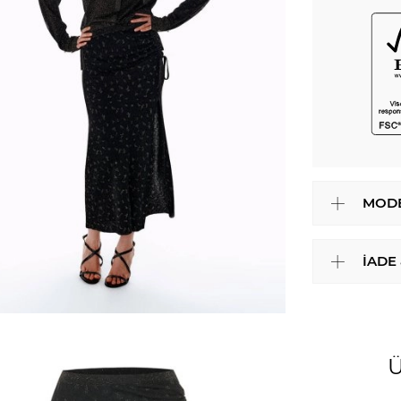
MODE
İADE
Ü