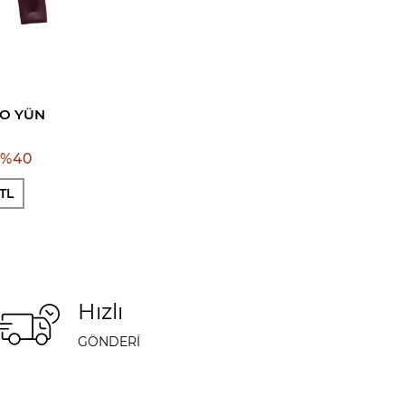
NO YÜN
%
40
 TL
Hızlı
GÖNDERİ