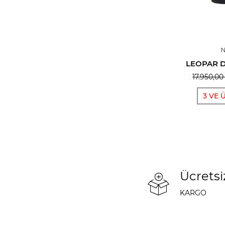
N
LEOPAR D
17.950,00
3 VE 
Ücretsi
KARGO