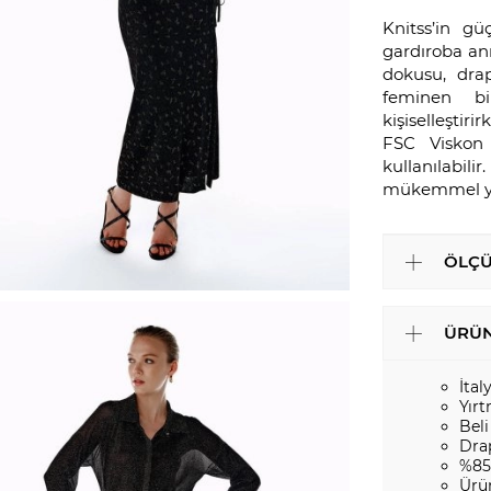
Knitss’in g
gardıroba anı
dokusu, dra
feminen bir
kişiselleşti
FSC Viskon 
kullanılabili
mükemmel ya
ÖLÇÜ
ÜRÜN
İtal
Yırt
Beli
Dra
%85
Ürü