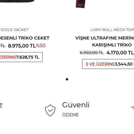
ICOLE JACKET
LORY ROLL NECK TOP
ESENLI TRIKO CEKET
VIŞNE ULTRAFINE MERI
KARIŞIMLI TRIKO
%
50
8.975,00
TL
TL
4.170,00
TL
6.950,00
TL
ÜZERİNE
7.628,75 TL
3 VE ÜZERİNE
3.544,50
z
Güvenli
ÖDEME