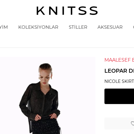
YİM
KOLEKSİYONLAR
STİLLER
AKSESUAR
MAALESEF 
LEOPAR D
NICOLE SKIR