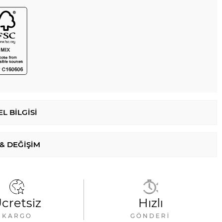
L BILGISI
 & DEĞIŞIM
cretsiz
Hızlı
KARGO
GÖNDERI