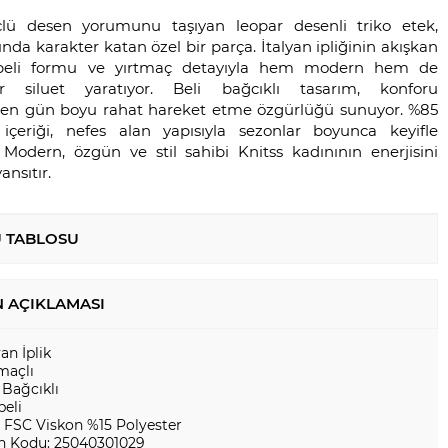
üçlü desen yorumunu taşıyan leopar desenli triko etek,
nda karakter katan özel bir parça. İtalyan ipliğinin akışkan
peli formu ve yırtmaç detayıyla hem modern hem de
 siluet yaratıyor. Beli bağcıklı tasarım, konforu
rirken gün boyu rahat hareket etme özgürlüğü sunuyor. %85
içeriği, nefes alan yapısıyla sezonlar boyunca keyifle
r. Modern, özgün ve stil sahibi Knitss kadınının enerjisini
nsıtır.
 TABLOSU
 AÇIKLAMASI
yan İplik
maçlı
 Bağcıklı
peli
 FSC Viskon %15 Polyester
n Kodu: 25040301029