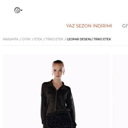
YAZ SEZON İNDIRIMI
Gİ
ANASAYFA
/
GİYİM
/
ETEK
/
TRIKO ETEK
/
LEOPAR DESENLI TRIKO ETEK