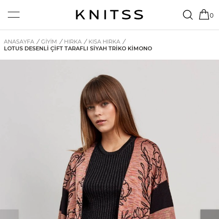
0
ANASAYFA
/
GİYİM
/
HIRKA
/
KISA HIRKA
/
LOTUS DESENLI ÇIFT TARAFLI SIYAH TRIKO KIMONO