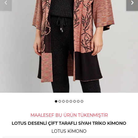
MAALESEF BU ÜRÜN TÜKENMİŞTİR
LOTUS DESENLI ÇIFT TARAFLI SIYAH TRIKO KIMONO
LOTUS KIMONO