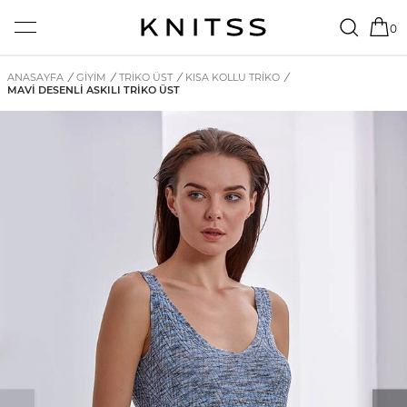
0
ANASAYFA
/
GİYİM
/
TRIKO ÜST
/
KISA KOLLU TRIKO
/
MAVI DESENLI ASKILI TRIKO ÜST