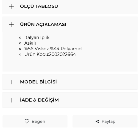
ÖLÇÜ TABLOSU
ÜRÜN AÇIKLAMASI
İtalyan İplik
Askılı
%56 Viskoz %44 Polyamid
Ürün Kodu:2002022664
MODEL BILGISI
İADE & DEĞIŞIM
Beğen
Paylaş