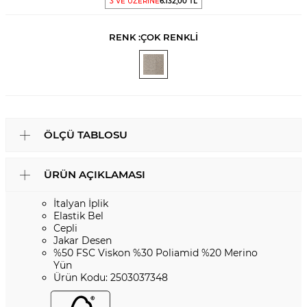
3 VE ÜZERİNE
6.132,00 TL
RENK :
ÇOK RENKLİ
ÖLÇÜ TABLOSU
ÜRÜN AÇIKLAMASI
İtalyan İplik
Elastik Bel
Cepli
Jakar Desen
%50 FSC Viskon %30 Poliamid %20 Merino
Yün
Ürün Kodu: 2503037348