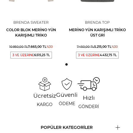
BRENDA SWEATER
BRENDA TOP
COLOR BLOK MERINO YÜN
MERINO YÜN KARIŞIMLI TRIKO
KARIŞIMLI TRIKO
ÜST GRI
7.665,00
TL
5.215,00
TL
10.950,00
TL
%
30
7.450,00
TL
%
30
3 VE ÜZERİNE
6.515,25 TL
3 VE ÜZERİNE
4.432,75 TL
Güvenli
Ücretsiz
Hızlı
ÖDEME
KARGO
GÖNDERİ
POPÜLER KATEGORİLER