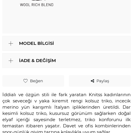
MODEL BILGISI
İADE & DEĞIŞIM
Beğen
Paylaş
İddialı ve özgün stili ile fark yaratan Knitss kadınlarının
çok seveceği v yaka kiremit rengi kolsuz triko, incecik
merino yün karışımlı İtalyan ipliklerinden üretildi. Dar
kesimli kolsuz triko, kusursuz görünüm sağlarken doğal
elyaf içeriği sayesinde terletmez, triko konforunu ilk
temastan itibaren yaşatır. Davet ve ofis kombinlerinden
spor-günlük giyim tarzına kolaylıkla uyum sağlar.