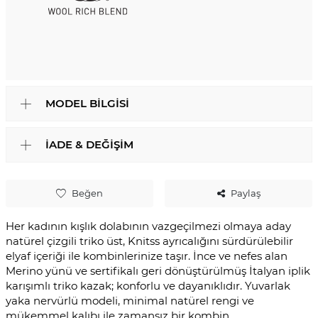
MODEL BILGISI
İADE & DEĞIŞIM
Beğen
Paylaş
Her kadının kışlık dolabının vazgeçilmezi olmaya aday
natürel çizgili triko üst, Knitss ayrıcalığını sürdürülebilir
elyaf içeriği ile kombinlerinize taşır. İnce ve nefes alan
Merino yünü ve sertifikalı geri dönüştürülmüş İtalyan iplik
karışımlı triko kazak; konforlu ve dayanıklıdır. Yuvarlak
yaka nervürlü modeli, minimal natürel rengi ve
mükemmel kalıbı ile zamansız bir kombin