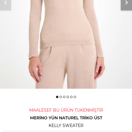
MAALESEF BU ÜRÜN TÜKENMİŞTİR
MERINO YÜN NATUREL TRIKO ÜST
KELLY SWEATER