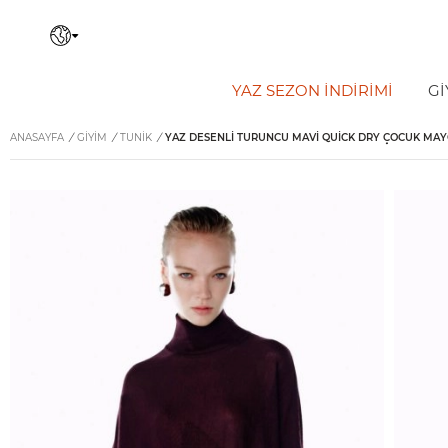
YAZ SEZON İNDIRIMI
Gİ
ANASAYFA
/
GİYİM
/
TUNIK
/
YAZ DESENLI TURUNCU MAVI QUICK DRY ÇOCUK MA