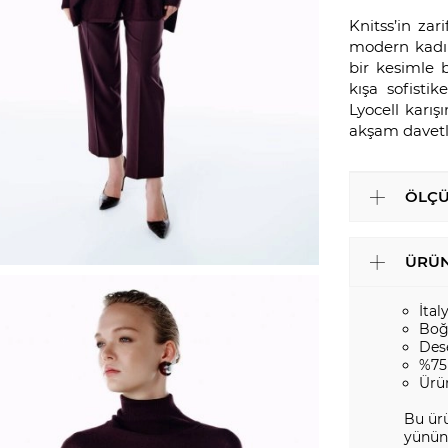
Knitss’in za
modern kadını
bir kesimle 
kışa sofisti
Lyocell karış
akşam davetle
ÖLÇÜ
ÜRÜN
İtal
Boğ
Des
%75
Ürü
Bu ürü
yününd