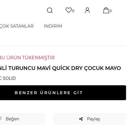
0
0
ÇOK SATANLAR
İNDİRİM
BU ÜRÜN TÜKENMİŞTİR
NLI TURUNCU MAVI QUICK DRY ÇOCUK MAYO
C SOLID
BENZER ÜRÜNLERE GİT
Beğen
Paylaş