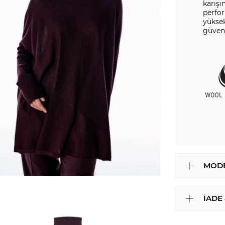
karışı
perfo
yüksek
güveni
MODE
İADE