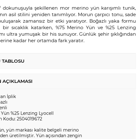
rif dokunuşuyla şekillenen mor merino yün karışımlı tunik,
n asil stilini yeniden tanımlıyor. Morun çarpıcı tonu, sade
buluşarak zamansız bir etki yaratıyor. Boğazlı yaka formu
ke bir sıcaklık katarken, %75 Merino Yün ve %25 Lenzing
ımı ultra yumuşak bir his sunuyor. Günlük şehir şıklığından
rine kadar her ortamda fark yaratır.
 TABLOSU
 AÇIKLAMASI
yan İplik
azlı
enli
 Yün %25 Lenzing Lyocell
n Kodu: 2504019672
n, yün markası kalite belgeli merino
en üretilmiştir. Yün açısından zengin