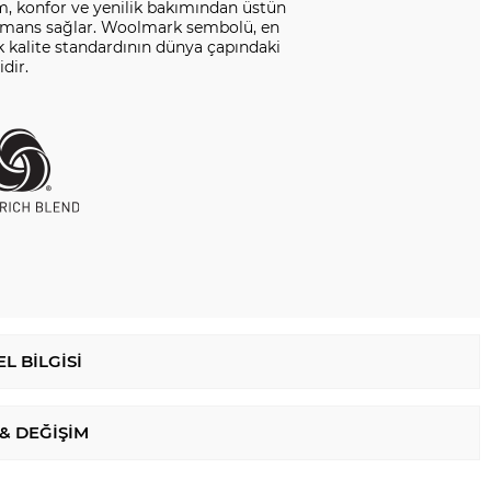
m, konfor ve yenilik bakımından üstün
rmans sağlar. Woolmark sembolü, en
 kalite standardının dünya çapındaki
dir.
L BILGISI
 & DEĞIŞIM