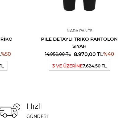
NARA PANTS
TRIKO
PILE DETAYLI TRIKO PANTOLON
SIYAH
%
50
%
40
L
8.970,00
TL
14.950,00
TL
TL
3 VE ÜZERİNE
7.624,50 TL
Hızlı
GÖNDERİ