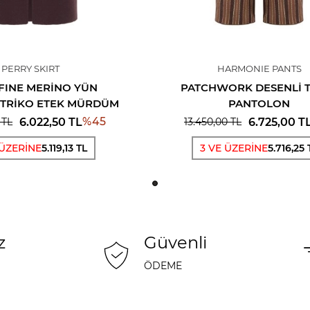
PERRY SKIRT
HARMONIE PANTS
FINE MERINO YÜN
PATCHWORK DESENLI 
I TRIKO ETEK MÜRDÜM
PANTOLON
%
45
6.022,50
TL
6.725,00
T
TL
13.450,00
TL
 ÜZERİNE
5.119,13 TL
3 VE ÜZERİNE
5.716,25 
z
Güvenli
ÖDEME