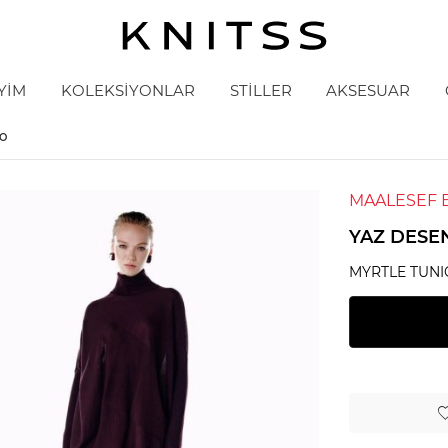
YİM
KOLEKSİYONLAR
STİLLER
AKSESUAR
YO
MAALESEF 
YAZ DESE
MYRTLE TUNI