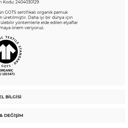
n Kodu: 2404030129
ün GOTS sertifikalı organik pamuk
en üretilmiştir. Daha iyi bir dünya için
ülebilir yöntemlerle elde edilen elyaflar
nmaya önem veriyoruz.
L BILGISI
 & DEĞIŞIM