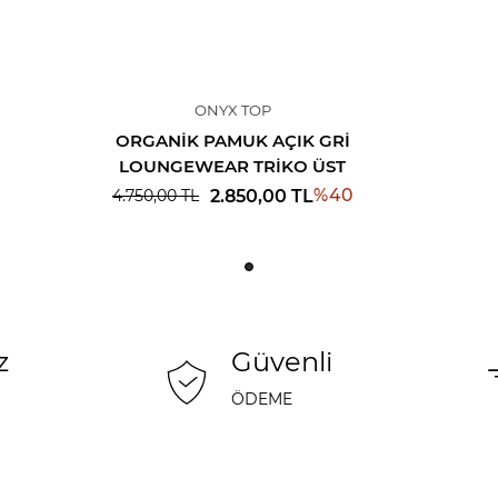
ONYX TOP
ORGANIK PAMUK AÇIK GRI
LOUNGEWEAR TRIKO ÜST
%
40
2.850,00
TL
4.750,00
TL
z
Güvenli
ÖDEME