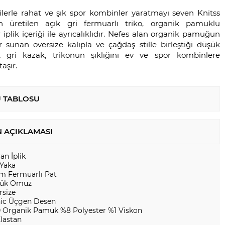
ilerle rahat ve şık spor kombinler yaratmayı seven Knitss
çin üretilen açık gri fermuarlı triko, organik pamuklu
r iplik içeriği ile ayrıcalıklıdır. Nefes alan organik pamuğun
r sunan oversize kalıpla ve çağdaş stille birleştiği düşük
 gri kazak, trikonun şıklığını ev ve spor kombinlere
aşır.
 TABLOSU
 AÇIKLAMASI
yan İplik
 Yaka
ım Fermuarlı Pat
ük Omuz
rsize
nic Üçgen Desen
 Organik Pamuk %8 Polyester %1 Viskon
Elastan