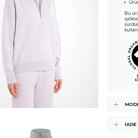
Ürü
Bu ür
iplikt
sürdür
kulla
MODE
İADE