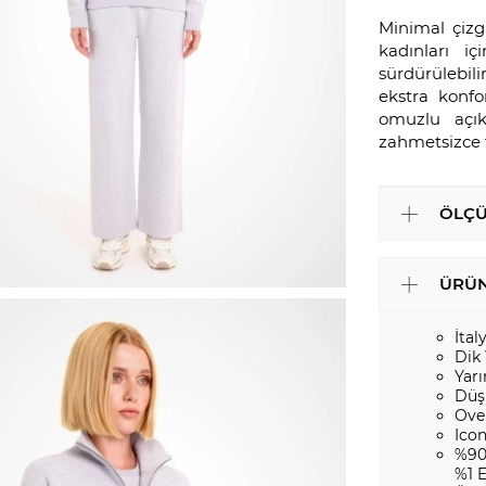
Minimal çizg
kadınları i
sürdürülebili
ekstra konfo
omuzlu açık
zahmetsizce t
ÖLÇÜ
ÜRÜN
İtal
Dik
Yar
Düş
Ove
Ico
%90
%1 