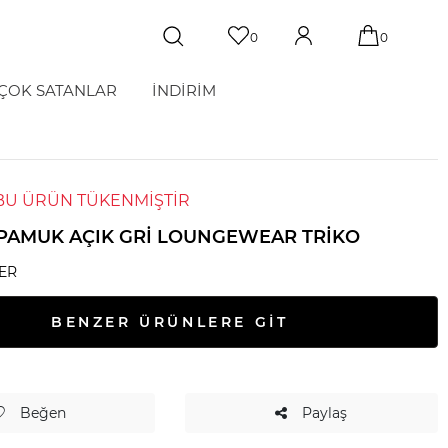
0
0
ÇOK SATANLAR
İNDİRİM
BU ÜRÜN TÜKENMİŞTİR
PAMUK AÇIK GRI LOUNGEWEAR TRIKO
ER
BENZER ÜRÜNLERE GİT
Beğen
Paylaş