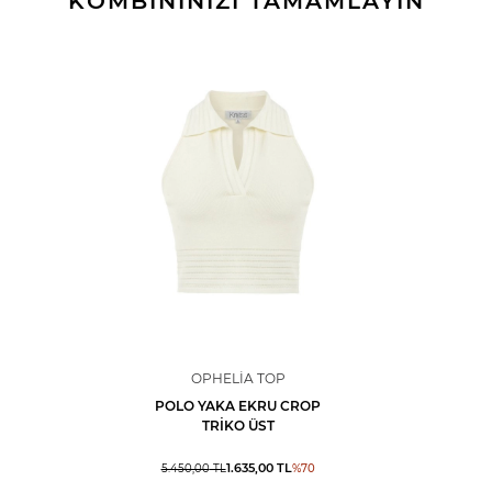
KOMBİNİNİZİ TAMAMLAYIN
OPHELIA TOP
POLO YAKA EKRU CROP
TRIKO ÜST
1.635,00
TL
5.450,00
TL
%
70