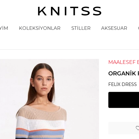
YİM
KOLEKSİYONLAR
STİLLER
AKSESUAR
MAALESEF 
ORGANIK 
FELIX DRESS