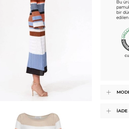
Bu ürü
pamuk 
bir dü
edilen
MODE
İADE