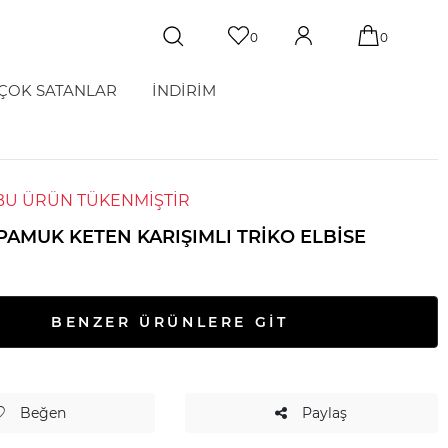
0
0
ÇOK SATANLAR
İNDİRİM
BU ÜRÜN TÜKENMİŞTİR
PAMUK KETEN KARIŞIMLI TRIKO ELBISE
BENZER ÜRÜNLERE GİT
Beğen
Paylaş