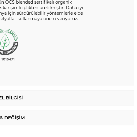
n OCS blended sertifikalı organik
karışımlı iplikten üretilmiştir. Daha iyi
nya için sürdürülebilir yöntemlerle elde
 elyaflar kullanmaya önem veriyoruz.
L BILGISI
 & DEĞIŞIM