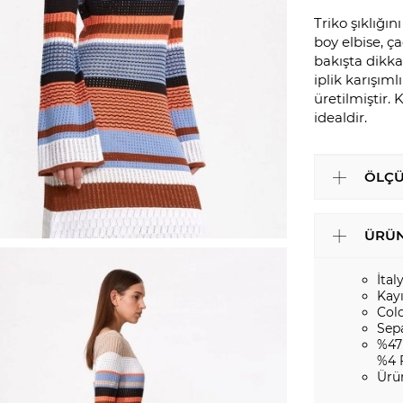
Triko şıklığı
boy elbise, ç
bakışta dikka
iplik karışıml
üretilmiştir.
idealdir.
ÖLÇÜ
ÜRÜN
İtal
Kay
Col
Sep
%47
%4 
Ürü