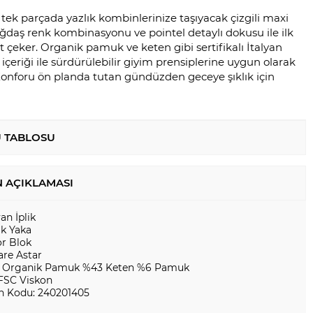
nı tek parçada yazlık kombinlerinize taşıyacak çizgili maxi
ağdaş renk kombinasyonu ve pointel detaylı dokusu ile ilk
t çeker. Organik pamuk ve keten gibi sertifikalı İtalyan
ı içeriği ile sürdürülebilir giyim prensiplerine uygun olarak
 Konforu ön planda tutan gündüzden geceye şıklık için
 TABLOSU
 AÇIKLAMASI
yan İplik
ık Yaka
or Blok
are Astar
 Organik Pamuk %43 Keten %6 Pamuk
FSC Viskon
n Kodu: 240201405