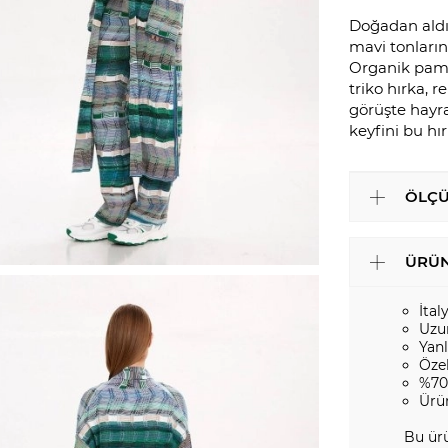
Doğadan aldığ
mavi tonlarınd
Organik pamuk
triko hırka, r
görüşte hayra
keyfini bu hı
ÖLÇÜ
ÜRÜN
İtal
Uzu
Yanl
Öze
%70
Ürü
Bu ürü