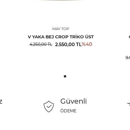
MAY TOP
V YAKA BEJ CROP TRIKO ÜST
%
40
2.550,00
TL
4.250,00
TL
9.
z
Güvenli
ÖDEME