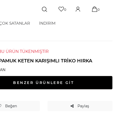
0
0
ÇOK SATANLAR
İNDİRİM
BU ÜRÜN TÜKENMİŞTİR
PAMUK KETEN KARIŞIMLI TRIKO HIRKA
GAN
BENZER ÜRÜNLERE GİT
Beğen
Paylaş