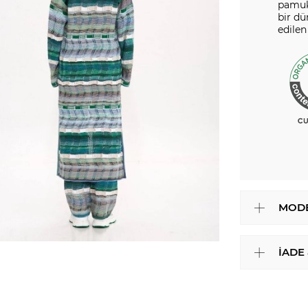
pamuk 
bir dü
edilen
MODE
İADE