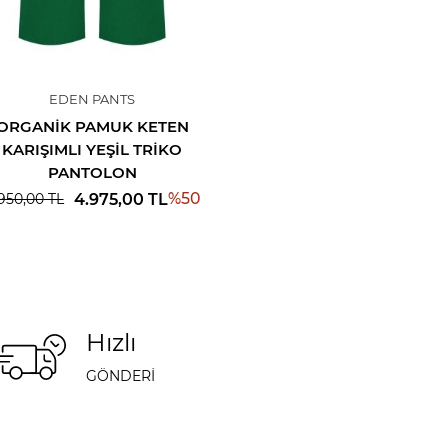
EDEN PANTS
ORGANIK PAMUK KETEN
KARIŞIMLI YEŞIL TRIKO
PANTOLON
%
50
4.975,00
TL
950,00
TL
Hızlı
GÖNDERİ