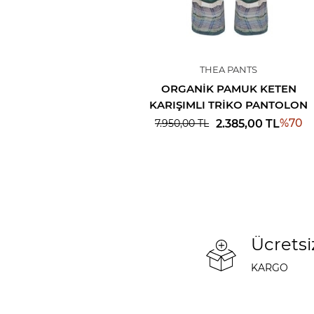
THEA PANTS
ORGANIK PAMUK KETEN
KARIŞIMLI TRIKO PANTOLON
%
70
2.385,00
TL
7.950,00
TL
Ücretsi
KARGO