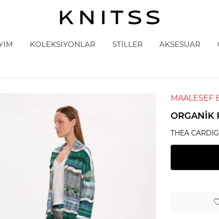
YİM
KOLEKSİYONLAR
STİLLER
AKSESUAR
MAALESEF 
ORGANIK 
THEA CARDI