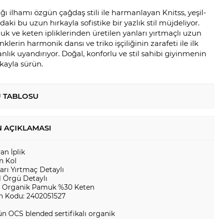
ı ilhamı özgün çağdaş stili ile harmanlayan Knitss, yeşil-
aki bu uzun hırkayla sofistike bir yazlık stil müjdeliyor.
 ve keten ipliklerinden üretilen yanları yırtmaçlı uzun
enklerin harmonik dansı ve triko işçiliğinin zarafeti ile ilk
nlık uyandırıyor. Doğal, konforlu ve stil sahibi giyinmenin
rkayla sürün.
 TABLOSU
 AÇIKLAMASI
yan İplik
n Kol
arı Yırtmaç Detaylı
l Örgü Detaylı
 Organik Pamuk %30 Keten
n Kodu: 2402051527
n OCS blended sertifikalı organik