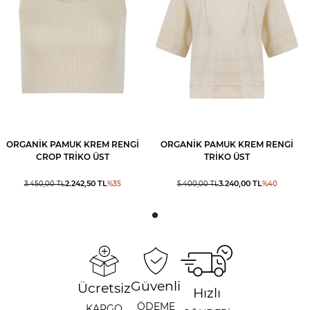
ORGANIK PAMUK KREM RENGI
ORGANIK PAMUK KREM RENGI
CROP TRIKO ÜST
TRIKO ÜST
2.242,50
TL
3.240,00
TL
3.450,00
TL
%
35
5.400,00
TL
%
40
Güvenli
Ücretsiz
Hızlı
ÖDEME
KARGO