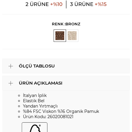
RENK :
BRONZ
ÖLÇÜ TABLOSU
ÜRÜN AÇIKLAMASI
İtalyan İplik
Elastik Bel
Yandan Yırtmaçlı
%84 FSC Viskon %16 Organik Pamuk
Ürün Kodu: 26020081021