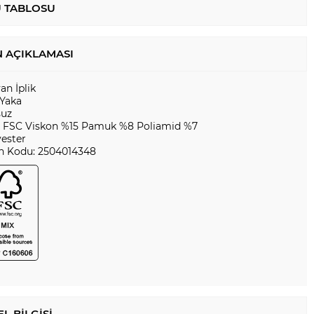
 TABLOSU
 AÇIKLAMASI
yan İplik
 Yaka
suz
 FSC Viskon %15 Pamuk %8 Poliamid %7
yester
n Kodu: 2504014348
L BILGISI