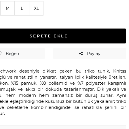
M
L
XL
SEPETE EKLE
Beğen
Paylaş
tchwork deseniyle dikkat çeken bu triko tunik, Knitss
ü ve rahat stilini yansıtır. İtalyan iplik kalitesiyle üretilen,
kon, %15 pamuk, %8 poliamid ve %7 polyester karışımlı
muşak ve akıcı bir dokuda tasarlanmıştır. Dik yakalı ve
mu, hem modern hem zamansız bir duruş sunar. Aynı
kle eşleştirildiğinde kusursuz bir bütünlük yakalanır; triko
ve ceketlerle kombinlendiğinde ise rahatlıkla şehirli bir
ür.