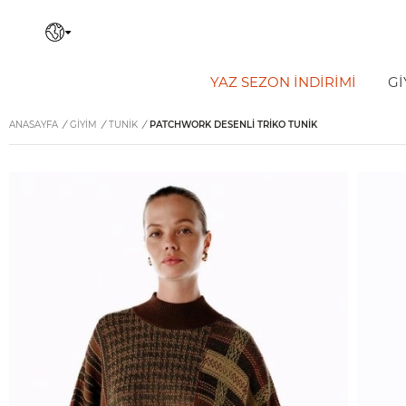
YAZ SEZON İNDIRIMI
Gİ
ANASAYFA
/
GİYİM
/
TUNIK
/
PATCHWORK DESENLI TRIKO TUNIK