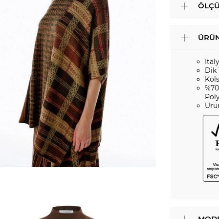
ÖLÇÜ
ÜRÜN
İtal
Dik
Kol
%70
Pol
Ürü
MODE