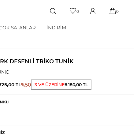
0
0
ÇOK SATANLAR
İNDİRİM
K DESENLI TRIKO TUNIK
UNIC
.725,00
TL
%
50
3 VE ÜZERİNE
6.180,00 TL
NKLİ
NIZ