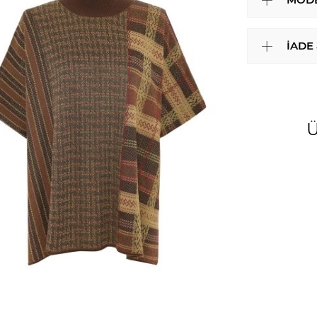
İADE
Ü