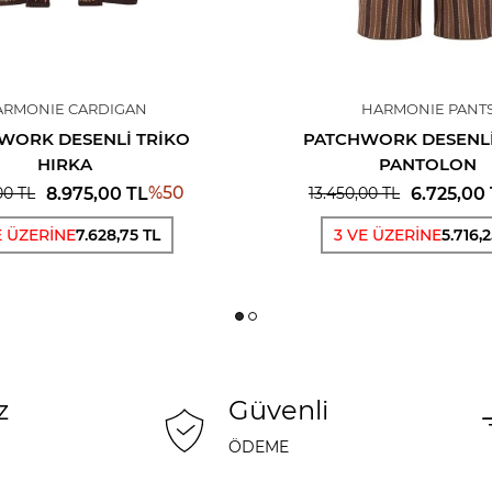
ARMONIE CARDIGAN
HARMONIE PANT
WORK DESENLI TRIKO
PATCHWORK DESENLI
HIRKA
PANTOLON
%
50
8.975,00
TL
6.725,00
00
TL
13.450,00
TL
E ÜZERİNE
7.628,75 TL
3 VE ÜZERİNE
5.716,
z
Güvenli
ÖDEME