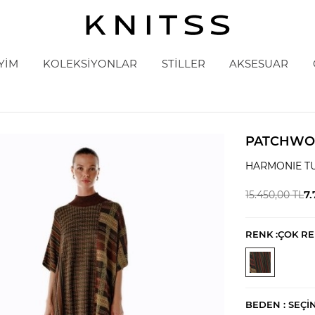
YİM
KOLEKSİYONLAR
STİLLER
AKSESUAR
PATCHWOR
HARMONIE T
7
15.450,00
TL
RENK :
ÇOK RE
BEDEN :
SEÇI