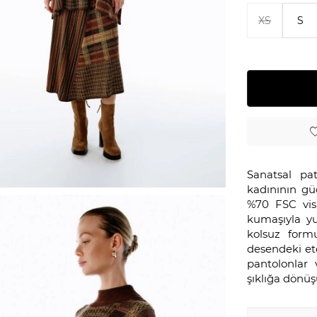
XS
S
Sanatsal pa
kadınının güçl
%70 FSC vis
kumaşıyla yu
kolsuz for
desendeki ete
pantolonlar 
şıklığa dönüş