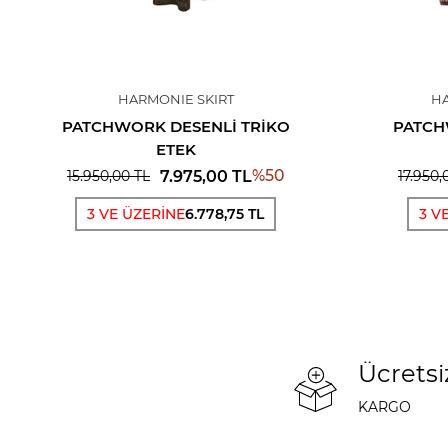
HARMONIE SKIRT
H
PATCHWORK DESENLI TRIKO
PATCH
ETEK
%
50
7.975,00
TL
15.950,00
TL
17.950,
3 VE ÜZERİNE
6.778,75 TL
3 V
Ücretsi
KARGO