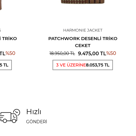
S
HARMONIE JACKET
 TRIKO
PATCHWORK DESENLI TRIKO
CEKET
%
50
%
50
TL
9.475,00
TL
18.950,00
TL
25 TL
3 VE ÜZERİNE
8.053,75 TL
Hızlı
GÖNDERİ