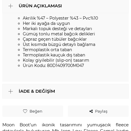
ÜRÜN AÇIKLAMASI
Akrilik %47 – Polyester %43 – Pvc%10
Her iki ayağa da uygun
Markalı topuk desteği ve detayları
Gümüş tonlu metal bağcık delikleri
Çapraz geçen tübüler bağcıklar
Üst kısımda büzgü detaylı bağlama
Termoplastik orta taban
Termoplastik kauçuk dış taban
Kolay giyilebilir (slip-on) tasarım
Ürün Kodu: 80D1409700M047
İADE & DEĞIŞIM
Beğen
Paylaş
Moon Boot’un ikonik tasarımını yumuşacık fleece
detaylarla buluşturan Mb Icon Low Fleece Camel kadın