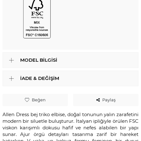
MODEL BILGISI
İADE & DEĞIŞIM
Beğen
Paylaş
Allen Dress bej triko elbise, doğal tonunun yalın zarafetini
modern bir siluetle buluşturur. İtalyan ipliğiyle örülen FSC
viskon karışımlı dokusu hafif ve nefes alabilen bir yapı
sunar. Ajur örgü detayları tasarıma zarif bir hareket
katarken V yaka ve kolsuz formu feminen bir duruş