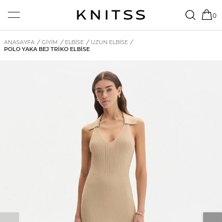
0
ANASAYFA
/
GİYİM
/
ELBISE
/
UZUN ELBISE
/
POLO YAKA BEJ TRIKO ELBISE