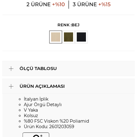
RENK :
BEJ
ÖLÇÜ TABLOSU
ÜRÜN AÇIKLAMASI
İtalyan İplik
Ajur Örgü Detaylı
V Yaka
Kolsuz
%80 FSC Viskon %20 Poliamid
Ürün Kodu: 2601203059