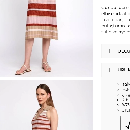
Gündüzden gec
elbise, ideal 
favori parçala
buluşturan ta
stilinize ayrıc
ÖLÇÜ
ÜRÜN
İtal
Pol
Çizg
Ribl
%73
Ürü