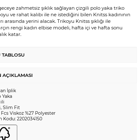
eye zahmetsiz şıklık sağlayan çizgili polo yaka triko
boyu ve rahat kalıbı ile ne istediğini bilen Knitss kadınının
rı arasında yerini alacak. Trikoyu Knitss şıklığı ile
rçın rengi kadın elbise modeli, hafta içi ve hafta sonu
alık katar.
 TABLOSU
 AÇIKLAMASI
yan İplik
o Yaka
ili
i, Slim Fit
 Fcs Viskoz %27 Polyester
n Kodu: 2202034150