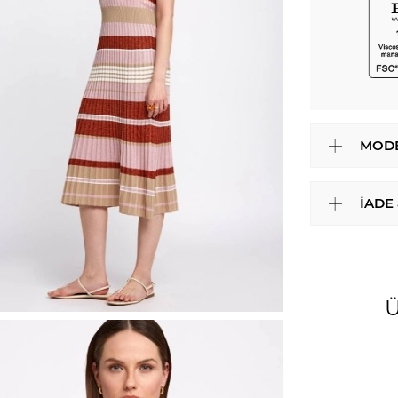
MODE
İADE
Ü