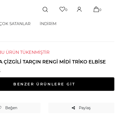
0
0
ÇOK SATANLAR
İNDİRİM
BU ÜRÜN TÜKENMİŞTİR
 ÇIZGILI TARÇIN RENGI MIDI TRIKO ELBISE
S
BENZER ÜRÜNLERE GİT
Beğen
Paylaş