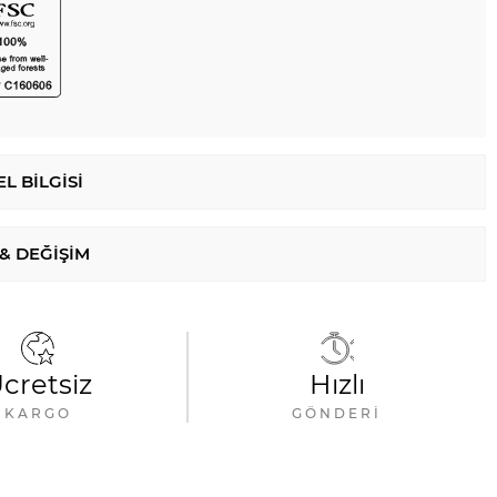
L BILGISI
 & DEĞIŞIM
cretsiz
Hızlı
KARGO
GÖNDERI