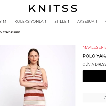
YİM
KOLEKSİYONLAR
STİLLER
AKSESUAR
DI TRIKO ELBISE
MAALESEF 
POLO YAKA
OLIVIA DRES