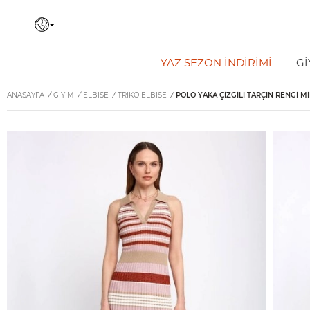
YAZ SEZON İNDIRIMI
Gİ
ANASAYFA
/
GİYİM
/
ELBISE
/
TRIKO ELBISE
/
POLO YAKA ÇIZGILI TARÇIN RENGI MI