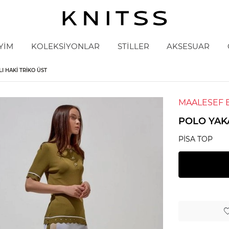
YİM
KOLEKSİYONLAR
STİLLER
AKSESUAR
I HAKI TRIKO ÜST
MAALESEF 
POLO YAK
PISA TOP