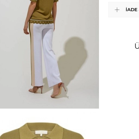
İADE
Ü