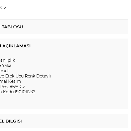
 Cv
 TABLOSU
 AÇIKLAMASI
yan İplik
o Yaka
meli
 ve Etek Ucu Renk Detaylı
mal Kesim
 Pes, 86% Cv
n Kodu:1901011232
L BILGISI