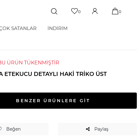
0
0
ÇOK SATANLAR
İNDİRİM
BU ÜRÜN TÜKENMİŞTİR
A ETEKUCU DETAYLI HAKI TRIKO ÜST
BENZER ÜRÜNLERE GİT
Beğen
Paylaş