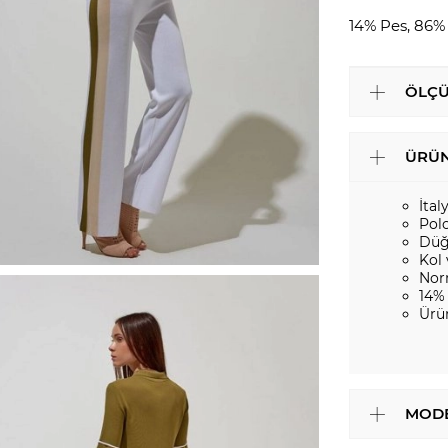
14% Pes, 86%
ÖLÇÜ
ÜRÜN
İtal
Pol
Düğ
Kol
Nor
14%
Ürü
MODE