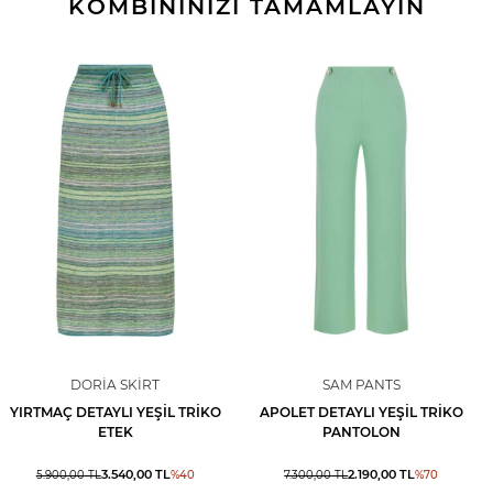
KOMBİNİNİZİ TAMAMLAYIN
DORIA SKIRT
SAM PANTS
YIRTMAÇ DETAYLI YEŞIL TRIKO
APOLET DETAYLI YEŞIL TRIKO
ETEK
PANTOLON
3.540,00
TL
2.190,00
TL
5.900,00
TL
%
40
7.300,00
TL
%
70