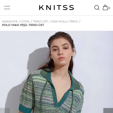
0
ANASAYFA
/
GİYİM
/
TRIKO ÜST
/
KISA KOLLU TRIKO
/
POLO YAKA YEŞIL TRIKO ÜST