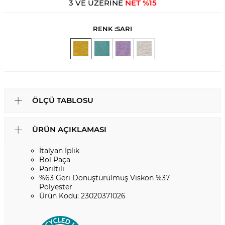
3 VE ÜZERİNE
NET %15
RENK :
SARI
ÖLÇÜ TABLOSU
ÜRÜN AÇIKLAMASI
İtalyan İplik
Bol Paça
Parıltılı
%63 Geri Dönüştürülmüş Viskon %37
Polyester
Ürün Kodu: 23020371026