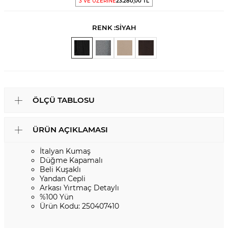
3 VE ÜZERİNE
23.280,00 TL
RENK :
SİYAH
ÖLÇÜ TABLOSU
ÜRÜN AÇIKLAMASI
İtalyan Kumaş
Düğme Kapamalı
Beli Kuşaklı
Yandan Cepli
Arkası Yırtmaç Detaylı
%100 Yün
Ürün Kodu: 250407410