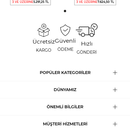
3 VE ÜZERİNE
5.291,25 TL
3 VE ÜZERİNE
7.624,50 TL
Güvenli
Ücretsiz
Hızlı
ÖDEME
KARGO
GÖNDERİ
POPÜLER KATEGORİLER
DÜNYAMIZ
ÖNEMLİ BİLGİLER
MÜŞTERİ HİZMETLERİ