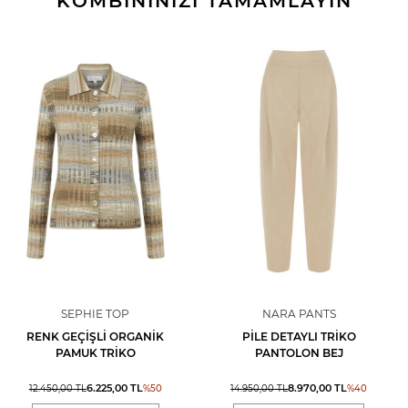
KOMBİNİNİZİ TAMAMLAYIN
SEPHIE TOP
NARA PANTS
RENK GEÇIŞLI ORGANIK
PILE DETAYLI TRIKO
PAMUK TRIKO
PANTOLON BEJ
6.225,00
TL
8.970,00
TL
12.450,00
TL
%
50
14.950,00
TL
%
40