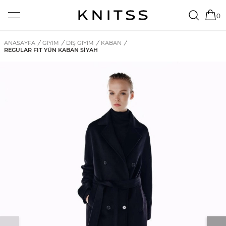
0
ANASAYFA
/
GİYİM
/
DIŞ GIYIM
/
KABAN
/
REGULAR FIT YÜN KABAN SIYAH