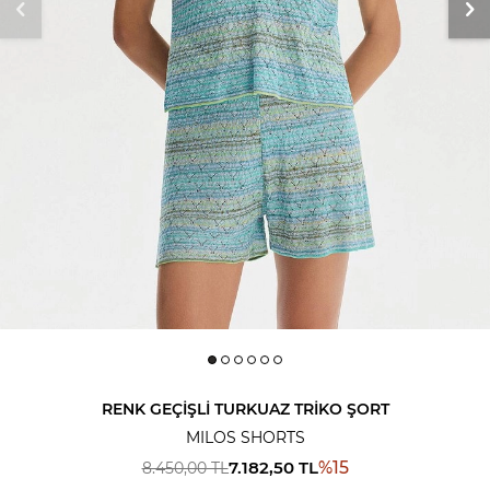
RENK GEÇIŞLI TURKUAZ TRIKO ŞORT
MILOS SHORTS
7.182,50
TL
%
15
8.450,00
TL