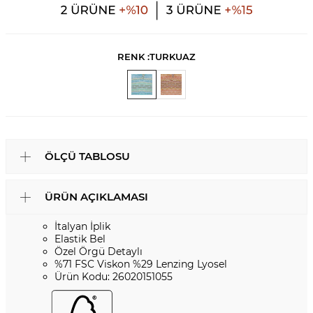
RENK :
TURKUAZ
ÖLÇÜ TABLOSU
ÜRÜN AÇIKLAMASI
İtalyan İplik
Elastik Bel
Özel Örgü Detaylı
%71 FSC Viskon %29 Lenzing Lyosel
Ürün Kodu: 26020151055