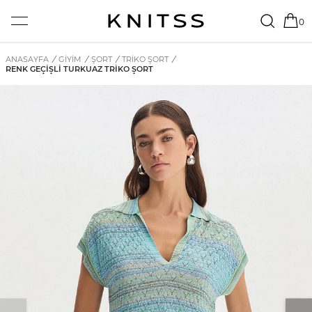
0
ANASAYFA
/
GİYİM
/
ŞORT
/
TRIKO ŞORT
/
RENK GEÇIŞLI TURKUAZ TRIKO ŞORT