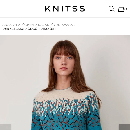
0
ANASAYFA
/
GİYİM
/
KAZAK
/
YÜN KAZAK
/
RENKLI JAKAR ÖRGÜ TRIKO ÜST