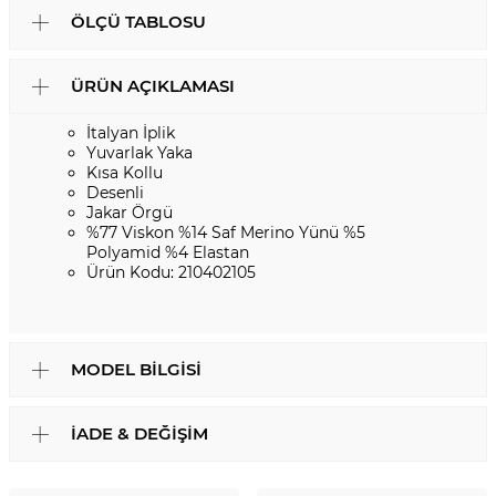
ÖLÇÜ TABLOSU
ÜRÜN AÇIKLAMASI
İtalyan İplik
Yuvarlak Yaka
Kısa Kollu
Desenli
Jakar Örgü
%77 Viskon %14 Saf Merino Yünü %5
Polyamid %4 Elastan
Ürün Kodu: 210402105
MODEL BILGISI
İADE & DEĞIŞIM