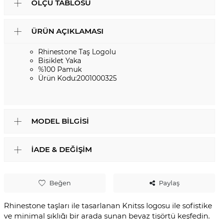
ÖLÇÜ TABLOSU
ÜRÜN AÇIKLAMASI
Rhinestone Taş Logolu
Bisiklet Yaka
%100 Pamuk
Ürün Kodu:2001000325
MODEL BILGISI
İADE & DEĞIŞIM
Beğen
Paylaş
Rhinestone taşları ile tasarlanan Knitss logosu ile sofistike
ve minimal şıklığı bir arada sunan beyaz tişörtü keşfedin.