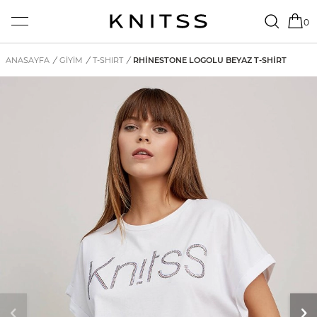
0
ANASAYFA
/
GİYİM
/
T-SHIRT
/
RHINESTONE LOGOLU BEYAZ T-SHIRT