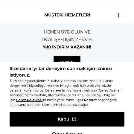
MÜŞTERİ HİZMETLERİ
HEMEN ÜYE OLUN VE
İLK ALIŞVERİŞİNİZE ÖZEL
%10 İNDİRİM KAZANIN!
KAYIT OL
© 2026, Tüm hakları saklıdır KNITSS
BENZER ÜRÜNLERE GİT