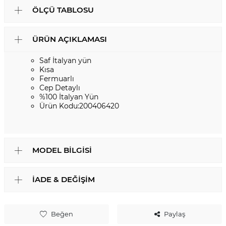
ÖLÇÜ TABLOSU
ÜRÜN AÇIKLAMASI
Saf İtalyan yün
Kısa
Fermuarlı
Cep Detaylı
%100 İtalyan Yün
Ürün Kodu:200406420
MODEL BILGISI
İADE & DEĞIŞIM
Beğen
Paylaş