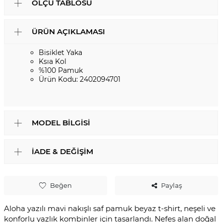
ÖLÇÜ TABLOSU
ÜRÜN AÇIKLAMASI
Bisiklet Yaka
Ksıa Kol
%100 Pamuk
Ürün Kodu: 2402094701
MODEL BILGISI
İADE & DEĞIŞIM
Beğen
Paylaş
Aloha yazılı mavi nakışlı saf pamuk beyaz t-shirt, neşeli ve
konforlu yazlık kombinler için tasarlandı. Nefes alan doğal