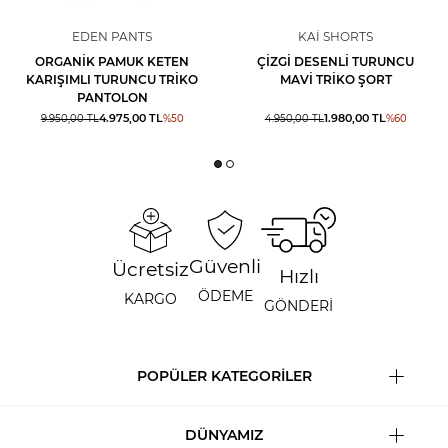
EDEN PANTS
KAI SHORTS
ORGANIK PAMUK KETEN
ÇIZGI DESENLI TURUNCU
KARIŞIMLI TURUNCU TRIKO
MAVI TRIKO ŞORT
PANTOLON
4.975,00
TL
1.980,00
TL
9.950,00
TL
%
50
4.950,00
TL
%
60
Güvenli
Ücretsiz
Hızlı
ÖDEME
KARGO
GÖNDERİ
POPÜLER KATEGORİLER
DÜNYAMIZ